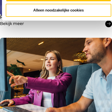
c
Alleen noodzakelijke cookies
t
i
Praktische tips voor een vlotte kwartaalafsluiting
e
Bekijk meer