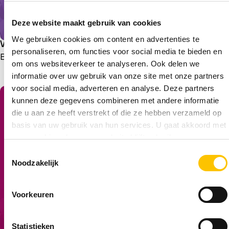
Deze website maakt gebruik van cookies
We gebruiken cookies om content en advertenties te
Whitepaper efficiënter werken in het onderwijs
personaliseren, om functies voor social media te bieden en
Bekijk meer
om ons websiteverkeer te analyseren. Ook delen we
informatie over uw gebruik van onze site met onze partners
voor social media, adverteren en analyse. Deze partners
kunnen deze gegevens combineren met andere informatie
die u aan ze heeft verstrekt of die ze hebben verzameld op
basis van uw gebruik van hun services. U gaat akkoord met
onze cookies als u onze website blijft gebruiken.
T
Noodzakelijk
o
e
s
Voorkeuren
t
e
m
Statistieken