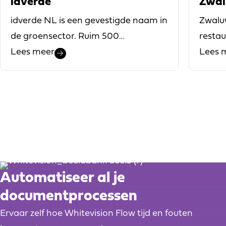
idverde
Zwa
idverde NL is een gevestigde naam in
Zwaluw
de groensector. Ruim 500
restau
medewerkers werken vanuit een
Lees meer
nieuw
Lees 
twintigtal locaties in Nederland en
Het ve
binnen de gehele idverde groep
flexib
werken zo’n 8.500 collega’s. Het
waarb
klantenbestand bestaat onder
opdra
andere uit zorgorganisaties,
een b
sportverenigingen, kleine en grote
bepro
bedrijven, projectontwikkelaars,
Zwalu
Automatiseer al je
recreatieparken,
trend
woningbouwcorporaties en diverse
serie
documentprocessen
(semi-)overheden. idverde NL werkt
result
Ervaar zelf hoe Whitevision Flow tijd en fouten
aan projecten in omgevingsbeheer
werkne