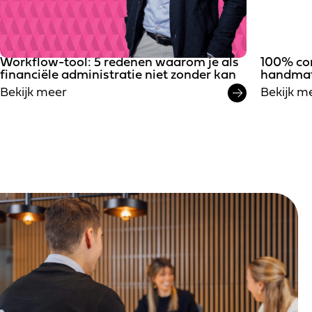
Workflow-tool: 5 redenen waarom je als
100% cor
financiële administratie niet zonder kan
handmat
Bekijk meer
Bekijk m