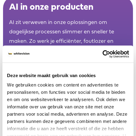
AI in onze producten
AI zit verweven in onze oplossingen om
dagelijkse processen slimmer en sneller te
maken. Zo werk je efficiënter, foutlozer en
met meer inzicht.
Ontdek alles over AI
Sneller beslissen
Deze website maakt gebruik van cookies
AI geeft je direct de inzichten die
je nodig hebt.
We gebruiken cookies om content en advertenties te
personaliseren, om functies voor social media te bieden
Slimmer met elke interactie
en om ons websiteverkeer te analyseren. Ook delen we
Onze AI leert continu van jouw
informatie over uw gebruik van onze site met onze
feedback.
partners voor social media, adverteren en analyse. Deze
Proactieve procesoptimalisatie
partners kunnen deze gegevens combineren met andere
AI herkent & versnelt je
informatie die u aan ze heeft verstrekt of die ze hebben
processen automatisch.
verzameld op basis van uw gebruik van hun services. U