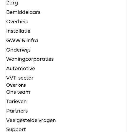
Zorg
Bemiddelaars
Overheid
Installatie
GWW & infra
Onderwijs
Woningcorporaties
Automotive
VVT-sector
Over ons
Ons team
Tarieven
Partners
✕
SAM
van Whitevision
Veelgestelde vragen
Goedemorgen
Kan ik je ergens mee helpen?
Support