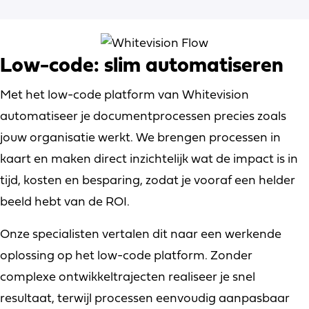
workflows. Taken, goedkeuringen en acties worden
automatisch gestuurd, zodat processen sneller,
consistenter en zonder handmatig opvolgen verlopen.
Low-code: slim automatiseren
De voordelen op een rij:
Gebruikers kunnen documenten overal fiatteren
Met het low-code platform van Whitevision
Formalisering en bewaking van je werkproces
automatiseer je documentprocessen precies zoals
zoals jij dat wil
jouw organisatie werkt. We brengen processen in
Dankzij de app en onze cloud oplossing kun je
overal fiatteren
kaart en maken direct inzichtelijk wat de impact is in
tijd, kosten en besparing, zodat je vooraf een helder
beeld hebt van de ROI.
Onze specialisten vertalen dit naar een werkende
oplossing op het low-code platform. Zonder
complexe ontwikkeltrajecten realiseer je snel
resultaat, terwijl processen eenvoudig aanpasbaar