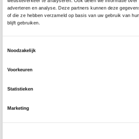
websiteverkeer te analyseren. Ook delen we informatie over 
adverteren en analyse. Deze partners kunnen deze gegevens 
of die ze hebben verzameld op basis van uw gebruik van hun
blijft gebruiken.
T
Noodzakelijk
o
e
s
Voorkeuren
t
e
m
Statistieken
m
i
Marketing
n
g
s
s