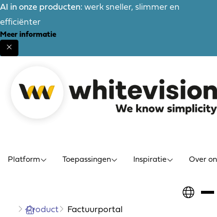
AI in onze producten:
werk sneller, slimmer en
efficiënter
Meer informatie
Platform
Toepassingen
Inspiratie
Over on
Home
Product
Factuurportal