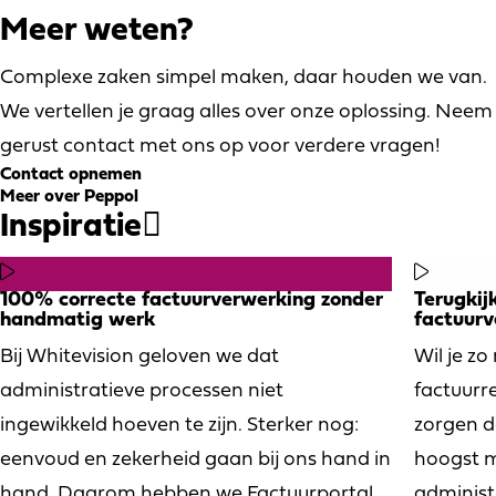
Zutphen een centrumfunctie in de
ontwik
Meer weten?
Stedendriehoek. Gemeente
ambiti
Apeldoorn is trots op hun gemeente
gemee
Complexe zaken simpel maken, daar houden we van.
en op alles wat Apeldoorn te bieden
met 10
We vertellen je graag alles over onze oplossing. Neem
heeft: het koninklijke verleden, de
vraagt
gerust contact met ons op voor verdere vragen!
Contact opnemen
moderne architectuur, maar vooral
proces
Meer over Peppol
hun parken en bossen. Apeldoorn
factuu
Inspiratie
biedt inwoners, bedrijven en
instanties alle ruimte. Die ruimte zie je
100% correcte factuurverwerking zonder
Terugkij
ook terug in de manier waarop de
handmatig werk
factuurv
gemeente werkt: met oog voor
Bij Whitevision geloven we dat
Wil je zo
efficiëntie, kwaliteit en
administratieve processen niet
factuurre
samenwerking. En dat geldt ook voor
ingewikkeld hoeven te zijn. Sterker nog:
zorgen d
de verwerking van facturen.
eenvoud en zekerheid gaan bij ons hand in
hoogst mo
hand. Daarom hebben we Factuurportal
administ