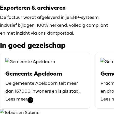
Exporteren & archiveren
De factuur wordt afgeleverd in je ERP-systeem
inclusief bijlagen. 100% herkend, volledig compliant
en met inzicht via ons klantportaal.
In goed gezelschap
Gemeente Apeldoorn
Geme
De gemeente Apeldoorn telt meer
Prach
dan 167.000 inwoners en is als stad
en dr
en organisatie volop in ontwikkeling.
Lees meer
fusie 
Lees 
De stad vervult met Deventer en
Gemee