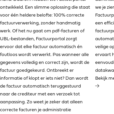
ontwikkeld. Een slimme oplossing die staat
we je zi
voor één heldere belofte: 100% correcte
Factuurp
factuurverwerking, zonder handmatig
een effic
werk. Of het nu gaat om pdf-facturen of
factuurp
UBL-bestanden, Factuurportal zorgt
automati
ervoor dat elke factuur automatisch én
veilige o
foutloos wordt verwerkt. Pas wanneer alle
ervaart h
gegevens volledig en correct zijn, wordt de
eenvoud
factuur goedgekeurd. Ontbreekt er
datakwal
informatie of klopt er iets niet? Dan wordt
Bekijk m
de factuur automatisch teruggestuurd
naar de crediteur met een verzoek tot
aanpassing. Zo weet je zeker dat alleen
correcte facturen je administratie